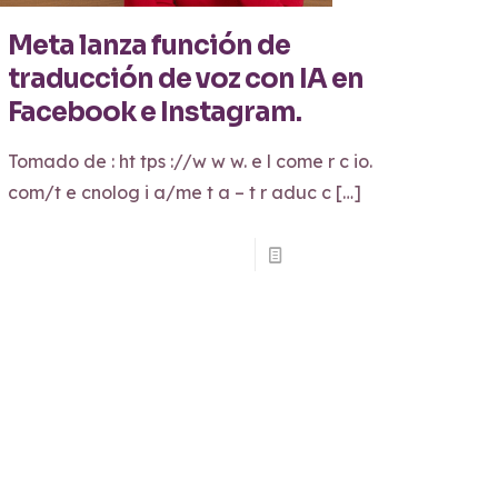
Meta lanza función de
traducción de voz con IA en
Facebook e Instagram.
Tomado de : ht tps ://w w w. e l come r c io.
com/t e cnolog i a/me t a – t r aduc c
[…]
be-
Read more