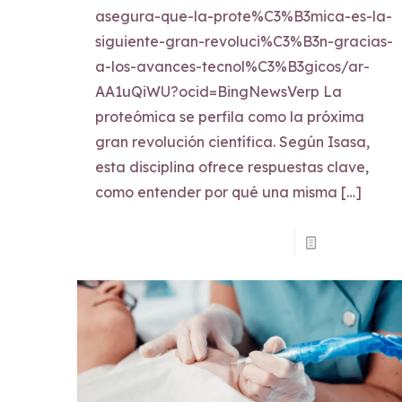
asegura-que-la-prote%C3%B3mica-es-la-
siguiente-gran-revoluci%C3%B3n-gracias-
a-los-avances-tecnol%C3%B3gicos/ar-
AA1uQiWU?ocid=BingNewsVerp La
proteómica se perfila como la próxima
gran revolución científica. Según Isasa,
esta disciplina ofrece respuestas clave,
como entender por qué una misma
[…]
Read more