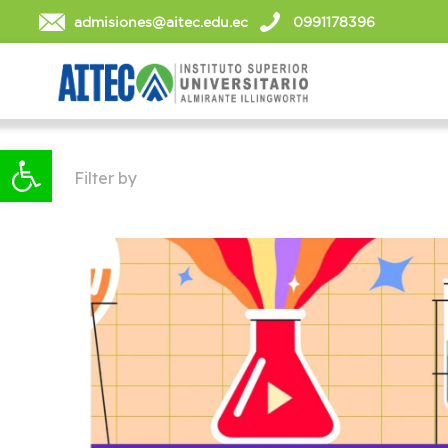
admisiones@aitec.edu.ec
0991178396
Abrir barra de herramientas
Filter by
Categories
Tags
Autho