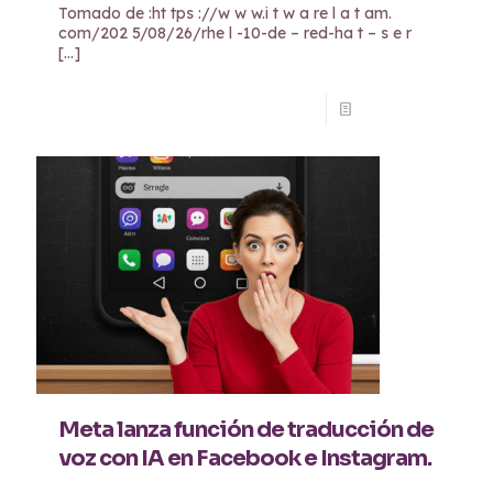
Tomado de :ht tps ://w w w.i t w a re l a t am.
com/202 5/08/26/rhe l -10-de – red-ha t – s e r
[…]
Read more
Meta lanza función de traducción de
voz con IA en Facebook e Instagram.