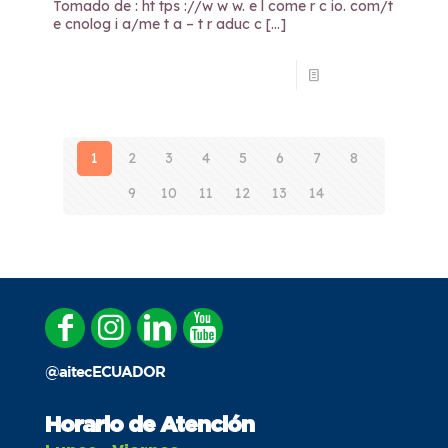
Tomado de : ht tps ://w w w. e l come r c io. com/t
e cnolog i a/me t a – t r aduc c
[…]
Read more
1
2
3
4
5
6
7
8
9
10
11
12
13
14
Next page
@aitecECUADOR
Horario de Atención