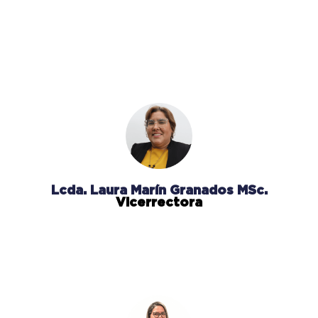
Lcda. Laura Marín Granados MSc.
Vicerrectora