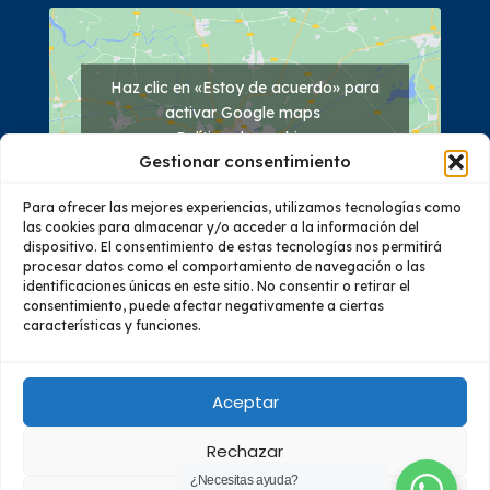
Haz clic en «Estoy de acuerdo» para
activar Google maps
Política de cookies
Gestionar consentimiento
Estoy de acuerdo
Para ofrecer las mejores experiencias, utilizamos tecnologías como
las cookies para almacenar y/o acceder a la información del
dispositivo. El consentimiento de estas tecnologías nos permitirá
procesar datos como el comportamiento de navegación o las
identificaciones únicas en este sitio. No consentir o retirar el
consentimiento, puede afectar negativamente a ciertas
características y funciones.
Quiénes Somos
Oferta Académica
Investigación
Vinculación
Educación Continua
Bienestar
Aceptar
Rechazar
© 2023 Todos los derechos reservados – Instituto Superior
¿Necesitas ayuda?
Tecnológico Almirante Illingworth - Guayaquil, Ecuador