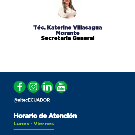
Téc. Katerine Villasagua
Morante
Secretaria General
@aitecECUADOR
Horario de Atención
Lunes - Viernes