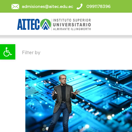
admisiones@aitec.edu.ec
0991178396
Abrir barra de herramientas
Filter by
Categories
Tags
Autho