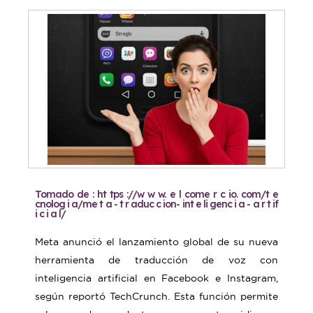
Tomado de : ht tps ://w w w. e l come r c io. com/t e
cnolog i a/me t a - t r aduc c ion- int e li genc i a - a r t if
i c i a l/
Meta anunció el lanzamiento global de su nueva
herramienta de traducción de voz con
inteligencia artificial en Facebook e Instagram,
según reportó TechCrunch. Esta función permite