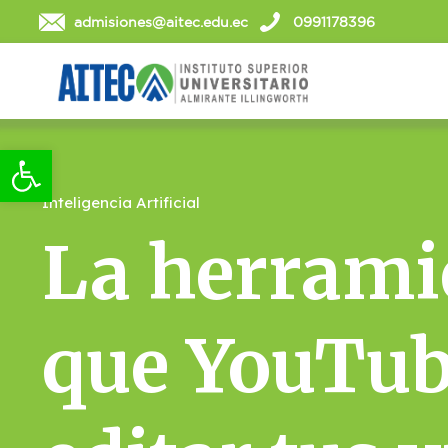
admisiones@aitec.edu.ec
0991178396
Abrir barra de herramientas
Inteligencia Artificial
La herrami
que YouTub