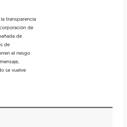
la transparencia
ncorporación de
mpañada de
es de
rren el riesgo
 mensaje,
do se vuelve