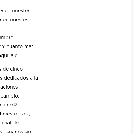
sa en nuestra
 con nuestra
umbre.
. “Y cuanto más
uillaje”.
 de cinco
s dedicados a la
caciones
l cambio.
ginando?
ltimos meses,
icial de
s usuarios sin