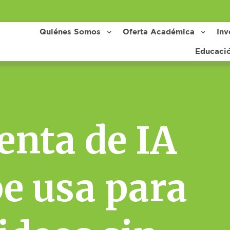
Quiénes Somos
Oferta Académica
Inv
Educaci
enta de IA
e usa para