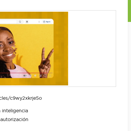
cles/c9wy2xkrje5o
inteligencia
r autorización