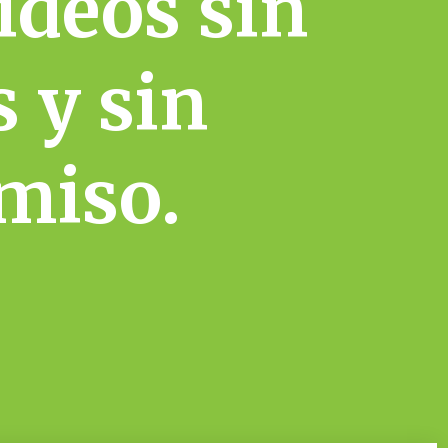
videos sin
s y sin
miso.