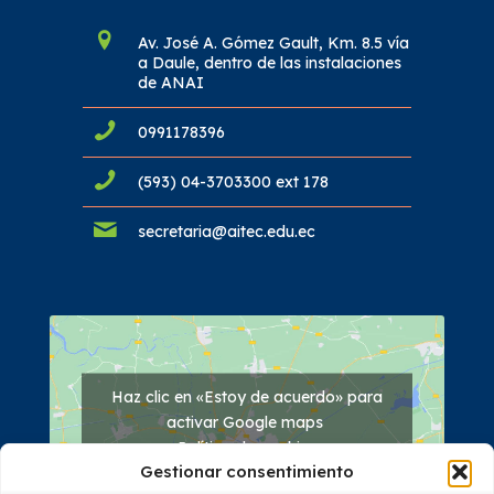
Av. José A. Gómez Gault, Km. 8.5 vía
a Daule, dentro de las instalaciones
de ANAI
0991178396
(593) 04-3703300 ext 178
secretaria@aitec.edu.ec
Haz clic en «Estoy de acuerdo» para
activar Google maps
Política de cookies
Gestionar consentimiento