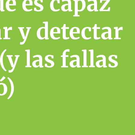
e es capaz
r y detectar
y las fallas
ó)