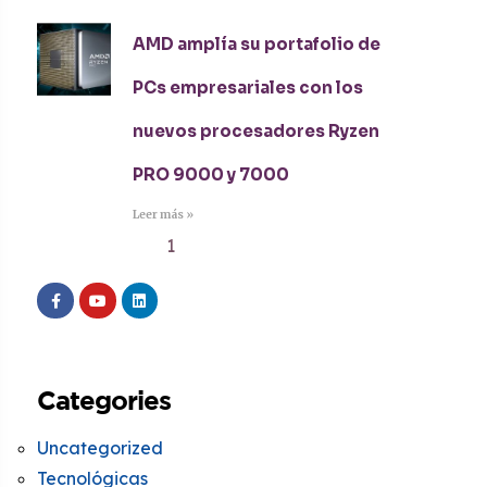
AMD amplía su portafolio de
PCs empresariales con los
nuevos procesadores Ryzen
PRO 9000 y 7000
Leer más »
1
2
3
4
5
Categories
Uncategorized
Tecnológicas