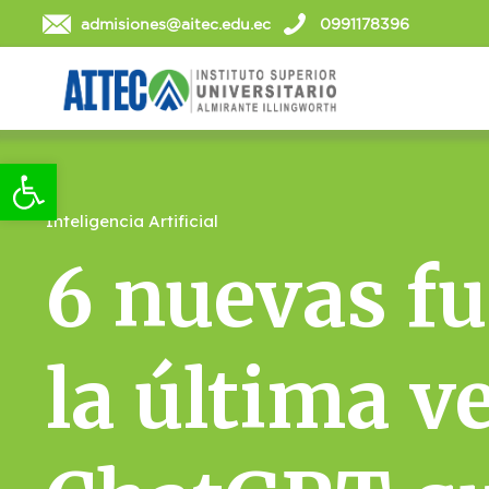
admisiones@aitec.edu.ec
0991178396
Abrir barra de herramientas
Inteligencia Artificial
6 nuevas f
la última v