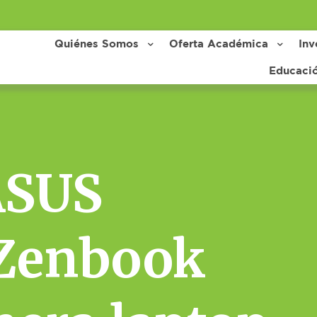
Quiénes Somos
Oferta Académica
Inv
Educaci
ASUS
 Zenbook