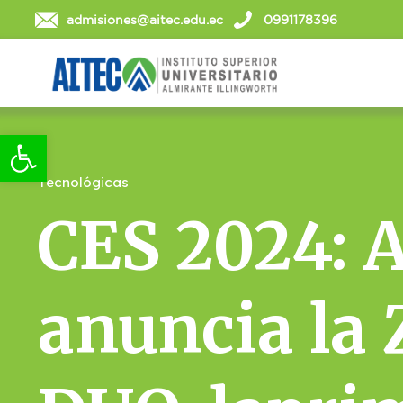
admisiones@aitec.edu.ec
0991178396
Abrir barra de herramientas
Tecnológicas
CES 2024: 
anuncia la