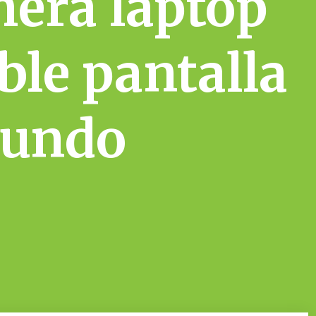
mera laptop
ble pantalla
mundo