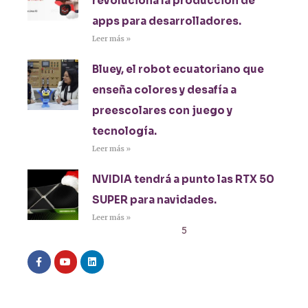
revoluciona la producción de
apps para desarrolladores.
Leer más »
Bluey, el robot ecuatoriano que
enseña colores y desafía a
preescolares con juego y
tecnología.
Leer más »
NVIDIA tendrá a punto las RTX 50
SUPER para navidades.
Leer más »
1
2
3
4
5