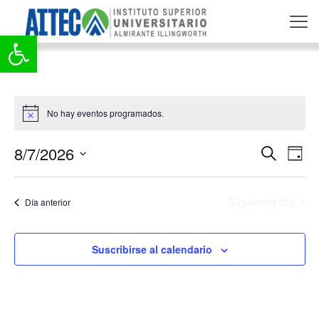
Abrir barra de herramientas
No hay eventos programados.
Aviso
8/7/2026
Nave
Na
Buscar
Día
de
Seleccionar
de
fecha.
vi
Siguiente día
Día anterior
búsq
de
y
Ev
Suscribirse al calendario
vista
de