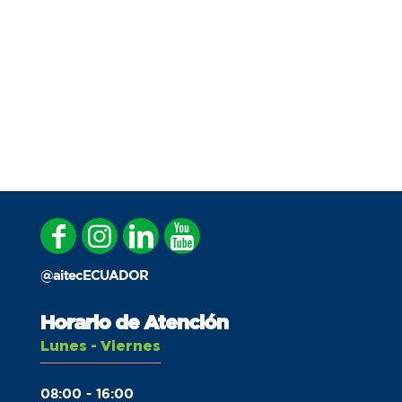
Even
@aitecECUADOR
Horario de Atención
Lunes - Viernes
08:00 - 16:00