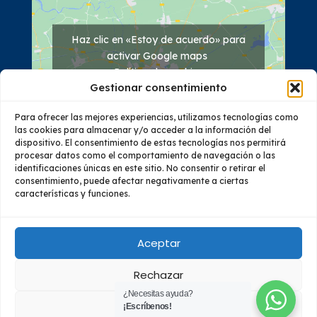
Haz clic en «Estoy de acuerdo» para
activar Google maps
Política de cookies
Gestionar consentimiento
Estoy de acuerdo
Para ofrecer las mejores experiencias, utilizamos tecnologías como
las cookies para almacenar y/o acceder a la información del
dispositivo. El consentimiento de estas tecnologías nos permitirá
procesar datos como el comportamiento de navegación o las
identificaciones únicas en este sitio. No consentir o retirar el
consentimiento, puede afectar negativamente a ciertas
características y funciones.
Quiénes Somos
Oferta Académica
Investigación
Vinculación
Educación Continua
Bienestar
Aceptar
Rechazar
© 2023 Todos los derechos reservados – Instituto Superior
¿Necesitas ayuda?
Tecnológico Almirante Illingworth - Guayaquil, Ecuador
Ver preferencias
¡Escríbenos!