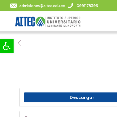
admisiones@aitec.edu.ec
0991178396
Abrir barra de herramientas
Descargar