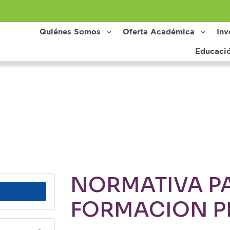
Quiénes Somos
Oferta Académica
Inv
Educaci
NORMATIVA P
FORMACION P