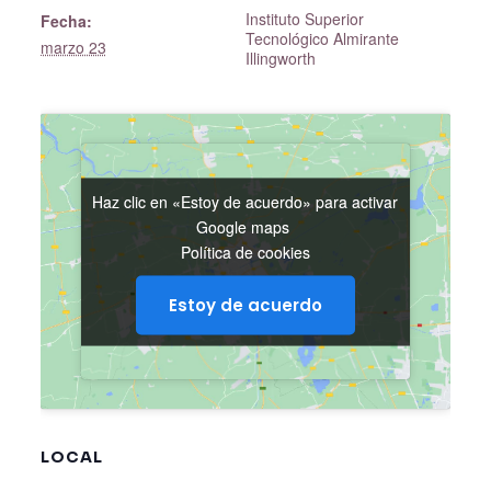
Instituto Superior
Fecha:
Tecnológico Almirante
marzo 23
Illingworth
Haz clic en «Estoy de acuerdo» para activar
Haz clic en «Estoy de acuerdo» para activar
Google maps
Google maps
Política de cookies
Política de cookies
Estoy de acuerdo
Estoy de acuerdo
LOCAL