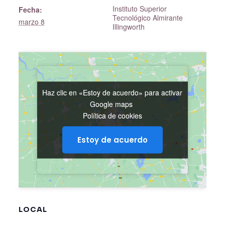
Instituto Superior
Fecha:
Tecnológico Almirante
marzo 8
Illingworth
Haz clic en «Estoy de acuerdo» para activar
Haz clic en «Estoy de acuerdo» para activar
Google maps
Google maps
Política de cookies
Política de cookies
Estoy de acuerdo
Estoy de acuerdo
LOCAL