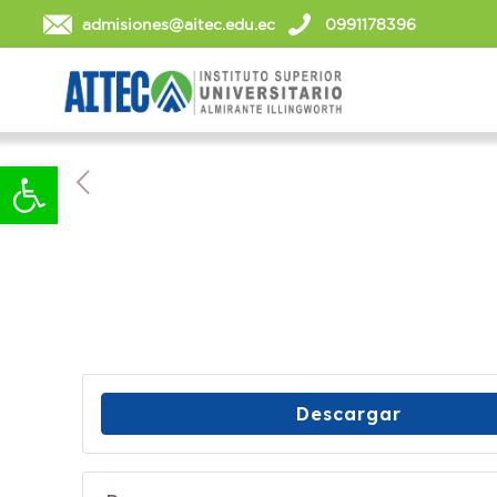
admisiones@aitec.edu.ec
0991178396
Abrir barra de herramientas
Descargar