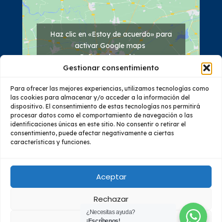
Haz clic en «Estoy de acuerdo» para
activar Google maps
Política de cookies
Gestionar consentimiento
Estoy de acuerdo
Para ofrecer las mejores experiencias, utilizamos tecnologías como
las cookies para almacenar y/o acceder a la información del
dispositivo. El consentimiento de estas tecnologías nos permitirá
procesar datos como el comportamiento de navegación o las
identificaciones únicas en este sitio. No consentir o retirar el
consentimiento, puede afectar negativamente a ciertas
características y funciones.
Quiénes Somos
Oferta Académica
Investigación
Vinculación
Educación Continua
Bienestar
Aceptar
Rechazar
© 2023 Todos los derechos reservados – Instituto Superior
¿Necesitas ayuda?
Tecnológico Almirante Illingworth - Guayaquil, Ecuador
Ver preferencias
¡Escríbenos!