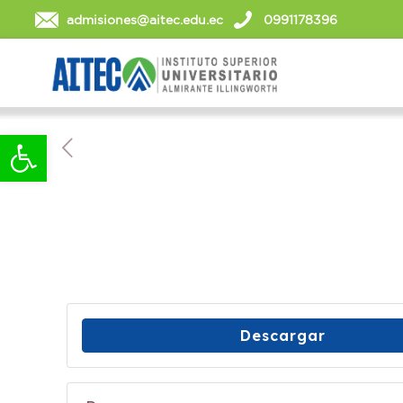
admisiones@aitec.edu.ec
0991178396
Abrir barra de herramientas
Descargar